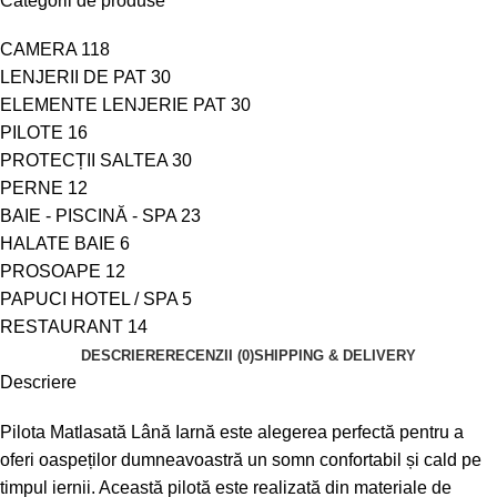
Categorii de produse
CAMERA
118
LENJERII DE PAT
30
ELEMENTE LENJERIE PAT
30
PILOTE
16
PROTECȚII SALTEA
30
PERNE
12
BAIE - PISCINĂ - SPA
23
HALATE BAIE
6
PROSOAPE
12
PAPUCI HOTEL / SPA
5
RESTAURANT
14
DESCRIERE
RECENZII (0)
SHIPPING & DELIVERY
Descriere
Pilota Matlasată Lână Iarnă este alegerea perfectă pentru a
oferi oaspeților dumneavoastră un somn confortabil și cald pe
timpul iernii. Această pilotă este realizată din materiale de