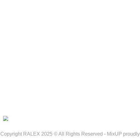
Soluționarea reclamațiilor
ANPC
Comisia Europeană pentru Soluționare Litigii
SUNTEM SI PE SICAP
Copyright RALEX 2025 © All Rights Reserved - MixUP proudly