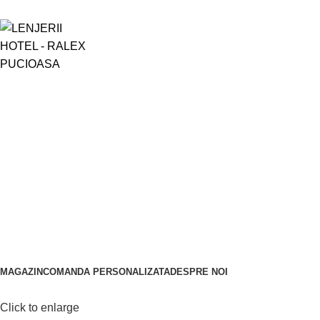
Login / Register
0,00
lei
Menu
0
0,00
lei
MAGAZIN
COMANDA PERSONALIZATA
DESPRE NOI
Click to enlarge