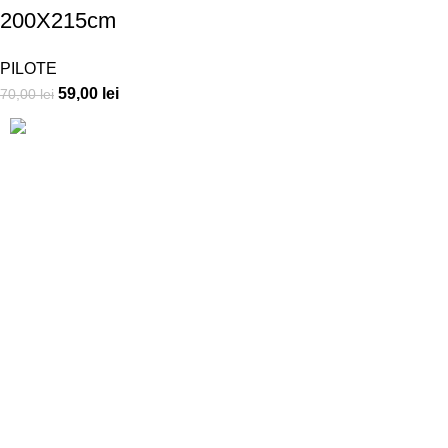
200X215cm
PILOTE
59,00
lei
70,00
lei
CUI: 892767 – J15/255/1992
Adresă producție: Str. Luceafărului, Nr. 16
Telefon info: 0790 436 325
Telefon en-gross: 0726 331 072
E-mail: ralex.pucioasa@yahoo.com
SUPORT CLIENTI
Cum cumpăr
Politică de confidențialitate
Termeni și condiții
Returul produselor