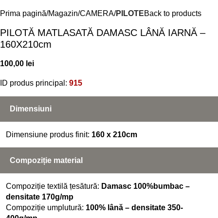
Prima pagină
Magazin
CAMERA
PILOTE
Back to products
PILOTĂ MATLASATĂ DAMASC LÂNĂ IARNĂ –
160X210cm
100,00
lei
ID produs principal:
915
Dimensiuni
Dimensiune produs finit:
160 x 210cm
Compoziție material
Compoziție textilă țesătură:
Damasc 100%bumbac –
densitate 170g/mp
Compoziție umplutură:
100% lână – densitate 350-