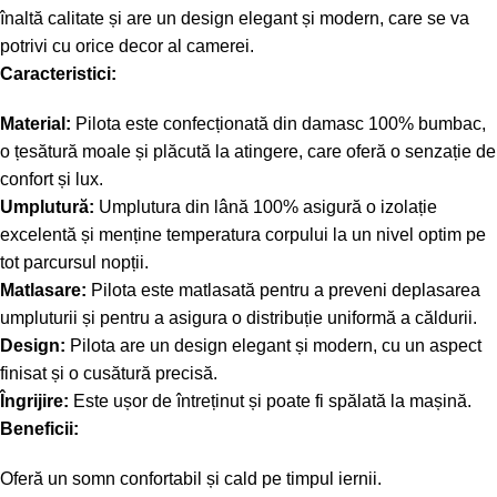
înaltă calitate și are un design elegant și modern, care se va
potrivi cu orice decor al camerei.
Caracteristici:
Material:
Pilota este confecționată din damasc 100% bumbac,
o țesătură moale și plăcută la atingere, care oferă o senzație de
confort și lux.
Umplutură:
Umplutura din lână 100% asigură o izolație
excelentă și menține temperatura corpului la un nivel optim pe
tot parcursul nopții.
Matlasare:
Pilota este matlasată pentru a preveni deplasarea
umpluturii și pentru a asigura o distribuție uniformă a căldurii.
Design:
Pilota are un design elegant și modern, cu un aspect
finisat și o cusătură precisă.
Îngrijire:
Este ușor de întreținut și poate fi spălată la mașină.
Beneficii:
Oferă un somn confortabil și cald pe timpul iernii.