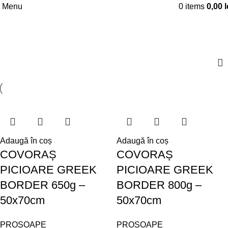
Menu
0
items
0,00
l
BAIE - PISCINĂ - SPA
Categories
Adaugă în coș
Adaugă în coș
COVORAȘ
COVORAȘ
PICIOARE GREEK
PICIOARE GREEK
BORDER 650g –
BORDER 800g –
50x70cm
50x70cm
PROSOAPE
PROSOAPE