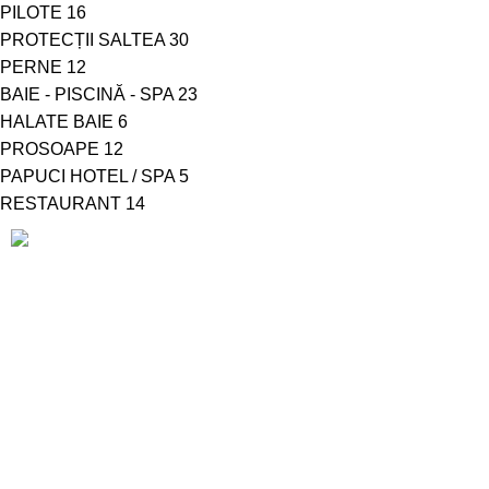
PILOTE
16
PROTECȚII SALTEA
30
PERNE
12
BAIE - PISCINĂ - SPA
23
HALATE BAIE
6
PROSOAPE
12
PAPUCI HOTEL / SPA
5
RESTAURANT
14
CUI: 892767 – J15/255/1992
Adresă producție: Str. Luceafărului, Nr. 16
Telefon info: 0790 436 325
Telefon en-gross: 0726 331 072
E-mail: ralex.pucioasa@yahoo.com
SUPORT CLIENTI