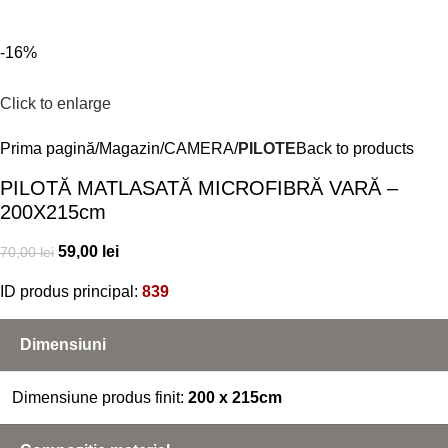
Menu
0,00
l
-16%
Click to enlarge
Prima pagină
Magazin
CAMERA
PILOTE
Back to products
PILOTĂ MATLASATĂ MICROFIBRĂ VARĂ –
200X215cm
59,00
lei
70,00
lei
ID produs principal:
839
Dimensiuni
Dimensiune produs finit:
200 x 215cm