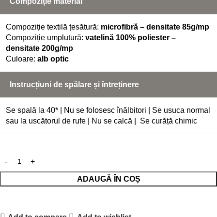
Compoziție material
Compoziție textilă țesătură:
microfibră – densitate 85g/mp
Compoziție umplutură:
vatelină 100% poliester –
densitate 200g/mp
Culoare:
alb optic
Instrucțiuni de spălare și întreținere
Se spală la 40* | Nu se folosesc înălbitori | Se usuca normal
sau la uscătorul de rufe | Nu se calcă | Se curăță chimic
ADAUGĂ ÎN COȘ