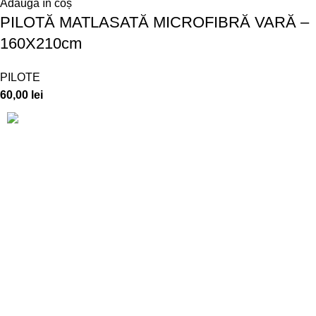
Adaugă în coș
PILOTĂ MATLASATĂ MICROFIBRĂ VARĂ –
160X210cm
PILOTE
60,00
lei
CUI: 892767 – J15/255/1992
Adresă producție: Str. Luceafărului, Nr. 16
Telefon info: 0790 436 325
Telefon en-gross: 0726 331 072
E-mail: ralex.pucioasa@yahoo.com
SUPORT CLIENTI
Cum cumpăr
Politică de confidențialitate