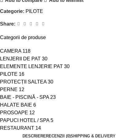
Add to compare
Add to wishlist
Categorie:
PILOTE
Share:
Categorii de produse
CAMERA
118
LENJERII DE PAT
30
ELEMENTE LENJERIE PAT
30
PILOTE
16
PROTECȚII SALTEA
30
PERNE
12
BAIE - PISCINĂ - SPA
23
HALATE BAIE
6
PROSOAPE
12
PAPUCI HOTEL / SPA
5
RESTAURANT
14
DESCRIERE
RECENZII (0)
SHIPPING & DELIVERY