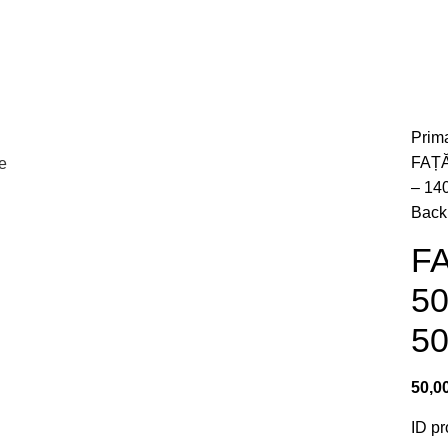
Prim
FAȚ
e
– 14
Back 
F
5
5
50,0
ID pr