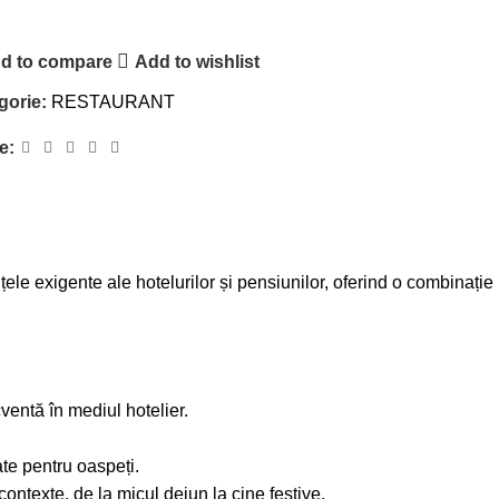
d to compare
Add to wishlist
gorie:
RESTAURANT
e:
le exigente ale hotelurilor și pensiunilor, oferind o combinație
ventă în mediul hotelier.
ate pentru oaspeți.
ontexte, de la micul dejun la cine festive.