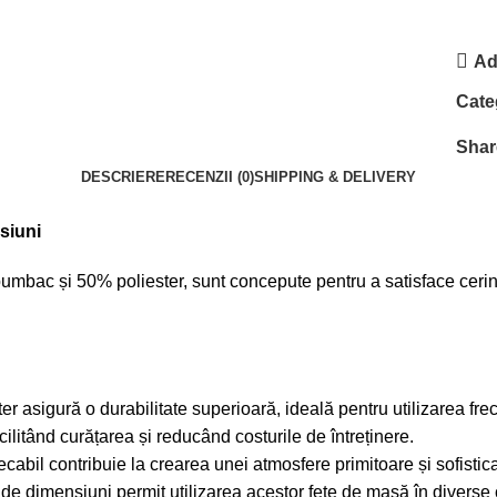
Ad
Cate
Shar
DESCRIERE
RECENZII (0)
SHIPPING & DELIVERY
siuni
mbac și 50% poliester, sunt concepute pentru a satisface cerințe
 asigură o durabilitate superioară, ideală pentru utilizarea frec
acilitând curățarea și reducând costurile de întreținere.
ecabil contribuie la crearea unei atmosfere primitoare și sofistic
e dimensiuni permit utilizarea acestor fețe de masă în diverse c