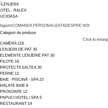
agazin
COMANDA PERSONALIZATA
DESPRE NOI
Categorii de produse
Click to enlarg
CAMERA
118
LENJERII DE PAT
30
ELEMENTE LENJERIE PAT
30
PILOTE
16
PROTECȚII SALTEA
30
PERNE
12
BAIE - PISCINĂ - SPA
23
HALATE BAIE
6
PROSOAPE
12
PAPUCI HOTEL / SPA
5
RESTAURANT
14