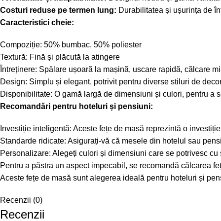
Costuri reduse pe termen lung:
Durabilitatea și ușurința de î
Caracteristici cheie:
Compoziție: 50% bumbac, 50% poliester
Textură: Fină și plăcută la atingere
Întreținere: Spălare ușoară la mașină, uscare rapidă, călcare m
Design: Simplu și elegant, potrivit pentru diverse stiluri de deco
Disponibilitate: O gamă largă de dimensiuni și culori, pentru a s
Recomandări pentru hoteluri și pensiuni:
Investiție inteligentă: Aceste fețe de masă reprezintă o investiție p
Standarde ridicate: Asigurați-vă că mesele din hotelul sau pensi
Personalizare: Alegeți culori și dimensiuni care se potrivesc cu 
Pentru a păstra un aspect impecabil, se recomandă călcarea fețe
Aceste fețe de masă sunt alegerea ideală pentru hoteluri și pens
Recenzii (0)
Recenzii