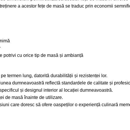
ntreținere a acestor fețe de masă se traduc prin economii semnific
inimă
r
e potrivi cu orice tip de masă și ambianță
e termen lung, datorită durabilității și rezistenței lor.
unea dumneavoastră reflectă standardele de calitate și profesiona
specificul și designul interior al locației dumneavoastră.
i de masă înainte de utilizare.
iuni care doresc să ofere oaspeților o experiență culinară memor