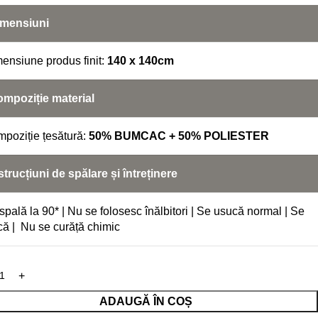
mensiuni
ensiune produs finit:
140 x 140cm
mpoziție material
poziție țesătură:
50% BUMCAC + 50% POLIESTER
trucțiuni de spălare și întreținere
spală la 90* | Nu se folosesc înălbitori | Se usucă normal | Se
că | Nu se curăță chimic
ADAUGĂ ÎN COȘ