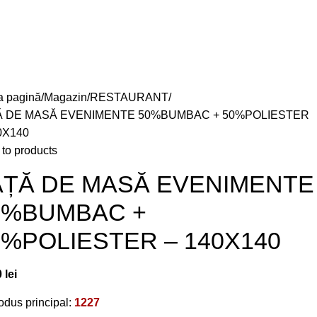
Login / Register
0,00
l
a pagină
Magazin
RESTAURANT
Ă DE MASĂ EVENIMENTE 50%BUMBAC + 50%POLIESTER
0X140
to products
AȚĂ DE MASĂ EVENIMENTE
0%BUMBAC +
0%POLIESTER – 140X140
0
lei
odus principal:
1227