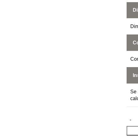
Di
Dim
Co
Com
Ins
Se 
cal