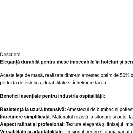
Descriere
Eleganță durabilă pentru mese impecabile în hoteluri și pen
Aceste fețe de masă, realizate dintr-un amestec optim de 50% bu
perfectă de estetică, durabilitate și întreținere facilă.
Beneficii esențiale pentru industria ospitalității:
Rezistență la uzură intensivă:
Amestecul de bumbac și poliester
Întreținere simplificată:
Materialul rezistă la șifonare și pete, f
Aspect rafinat și profesional:
Textura elegantă și finisajul imp
Versatilitate și adaptabilitate:
Designul neutru și gama variată d