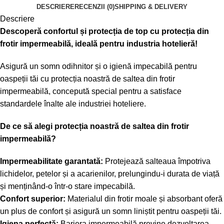
DESCRIERE
RECENZII (0)
SHIPPING & DELIVERY
Descriere
Descoperă confortul și protecția de top cu protecția din
frotir impermeabilă, ideală pentru industria hotelieră!
Asigură un somn odihnitor și o igienă impecabilă pentru
oaspeții tăi cu protecția noastră de saltea din frotir
impermeabilă, concepută special pentru a satisface
standardele înalte ale industriei hoteliere.
De ce să alegi protecția noastră de saltea din frotir
impermeabilă?
Impermeabilitate garantată:
Protejează salteaua împotriva
lichidelor, petelor și a acarienilor, prelungindu-i durata de viață
și menținând-o într-o stare impecabilă.
Confort superior:
Materialul din frotir moale și absorbant oferă
un plus de confort și asigură un somn liniștit pentru oaspeții tăi.
Igiena perfectă:
Bariera impermeabilă previne dezvoltarea