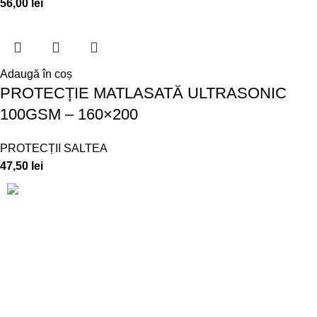
56,00
lei
Adaugă în coș
PROTECȚIE MATLASATĂ ULTRASONIC
100GSM – 160×200
PROTECȚII SALTEA
47,50
lei
CUI: 892767 – J15/255/1992
Adresă producție: Str. Luceafărului, Nr. 16
Telefon info: 0790 436 325
Telefon en-gross: 0726 331 072
E-mail: ralex.pucioasa@yahoo.com