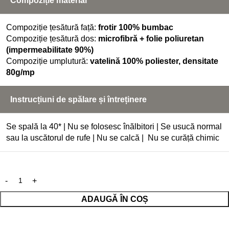
Compoziție material
Compoziție țesătură față:
frotir 100% bumbac
Compoziție țesătură dos:
microfibră + folie poliuretan
(impermeabilitate 90%)
Compoziție umplutură:
vatelină 100% poliester, densitate
80g/mp
Instrucțiuni de spălare și întreținere
Se spală la 40* | Nu se folosesc înălbitori | Se usucă normal
sau la uscătorul de rufe | Nu se calcă | Nu se curăță chimic
ADAUGĂ ÎN COȘ