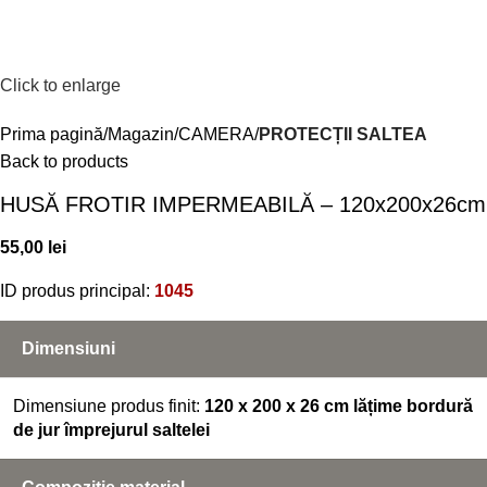
Menu
0,00
l
Click to enlarge
Prima pagină
Magazin
CAMERA
PROTECȚII SALTEA
Back to products
HUSĂ FROTIR IMPERMEABILĂ – 120x200x26cm
55,00
lei
ID produs principal:
1045
Dimensiuni
Dimensiune produs finit:
120 x 200 x 26 cm lățime bordură
de jur împrejurul saltelei