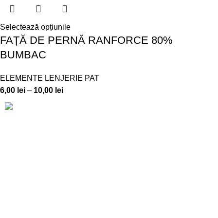
Selectează opțiunile
FAȚĂ DE PERNĂ RANFORCE 80%
BUMBAC
ELEMENTE LENJERIE PAT
6,00
lei
–
10,00
lei
CUI: 892767 – J15/255/1992
Adresă producție: Str. Luceafărului, Nr. 16
Telefon info: 0790 436 325
Telefon en-gross: 0726 331 072
E-mail: ralex.pucioasa@yahoo.com
SUPORT CLIENTI