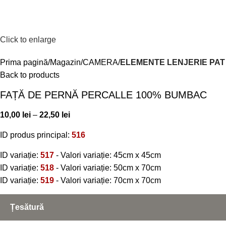
Menu
0,00
l
Click to enlarge
Prima pagină
Magazin
CAMERA
ELEMENTE LENJERIE PAT
Back to products
FAȚĂ DE PERNĂ PERCALLE 100% BUMBAC
10,00
lei
–
22,50
lei
ID produs principal:
516
ID variație:
517
- Valori variație: 45cm x 45cm
ID variație:
518
- Valori variație: 50cm x 70cm
ID variație:
519
- Valori variație: 70cm x 70cm
Țesătură