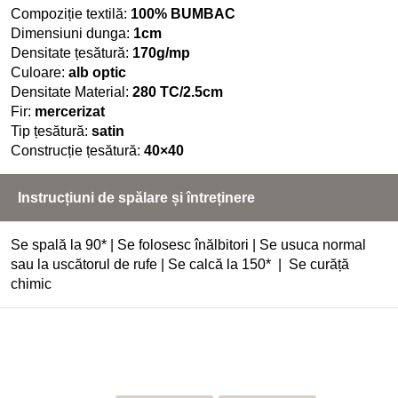
Compoziție textilă:
100% BUMBAC
Dimensiuni dunga:
1cm
Densitate țesătură:
170g/mp
Culoare:
alb optic
Densitate Material:
280 TC/2.5cm
Fir:
mercerizat
Tip țesătură:
satin
Construcție țesătură:
40×40
Instrucțiuni de spălare și întreținere
Se spală la 90* | Se folosesc înălbitori | Se usuca normal
sau la uscătorul de rufe | Se calcă la 150* | Se curăță
chimic